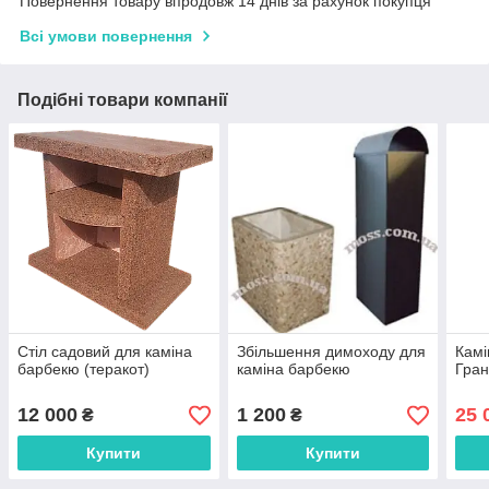
Повернення товару впродовж 14 днів за рахунок покупця
Всі умови повернення
Подібні товари компанії
Стіл садовий для каміна
Збільшення димоходу для
Камі
барбекю (теракот)
каміна барбекю
Гран
12 000
1 200
25 
₴
₴
Купити
Купити